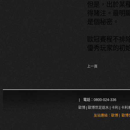
但是，出於某
得賭注。最明
是個秘密。
歐冠賽程
不排
優秀玩家的初
上一頁
| 電話：0800-024-336
歐博
|
歐博世足返水
|
卡利
|
卡利
|
友站連結：
歐博
歐博