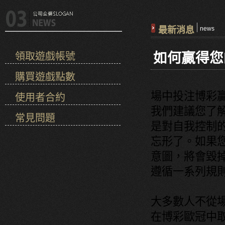
最新消息
news
如何贏得您
領取遊戲帳號
購買遊戲點數
場中投注博彩
使用者合約
我們建議您了
常見問題
是對自我控制
忘形了。如果
意圖，將會毀
遵循一系列規
大多數人不從
在博彩歐冠中