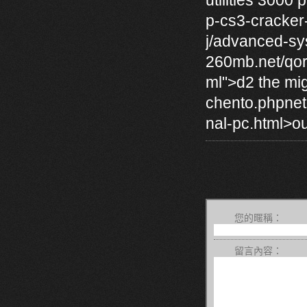
utilities 3000
p-cs3-cracker-
j/advanced-sy
260mb.net/qor
ml">d2 the mig
chento.phpnet
nal-pc.html>ou
您的暱稱：
留言內容：