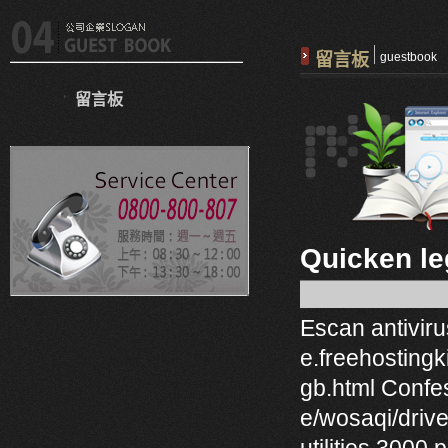
留言板
guestbook
留言板
Quicken le
Escan antiviru
e.freehostingk
gb.html Confes
e/wosaqi/drive