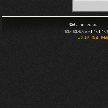
| 電話：0800-024-336
歐博
|
歐博世足返水
|
卡利
|
卡利
|
友站連結：
歐博
歐博